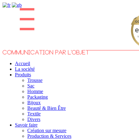
Accueil
La société
Produits
Trousse
Sac
Homme
Packaging
Bijoux
Beauté & Bien Être
Textile
Divers
Savoir faire
Création sur mesure
Production & Services